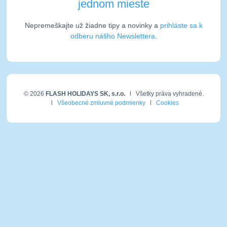
jednom mieste
Nepremeškajte už žiadne tipy a novinky a
prihláste sa k
odberu nášho Newslettera
.
© 2026
FLASH HOLIDAYS SK, s.r.o.
l Všetky práva vyhradené.
l
Všeobecné zmluvné podmienky
l
Cookies