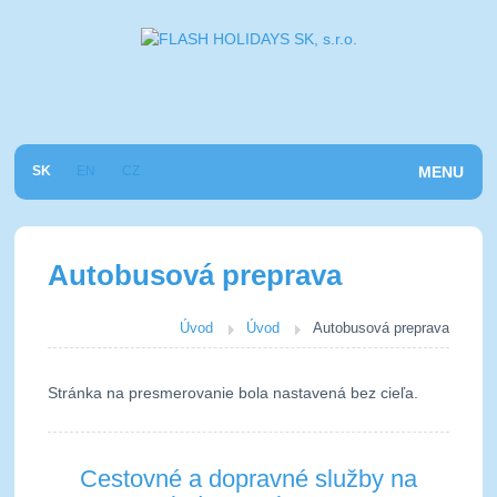
SK
EN
CZ
FACEBOOK
MENU
Úvod
Autobusová preprava
Cestovná kancelária
O nás
Úvod
Úvod
Autobusová preprava
Služby na mieru
Stránka na presmerovanie bola nastavená bez cieľa.
Referencie
Cestovné a dopravné služby na
Kontakt